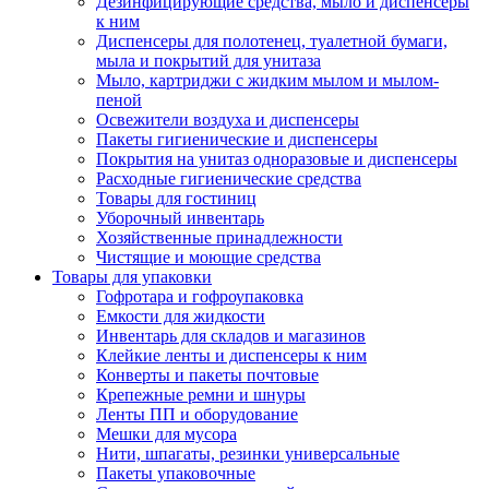
Дезинфицирующие средства, мыло и диспенсеры
к ним
Диспенсеры для полотенец, туалетной бумаги,
мыла и покрытий для унитаза
Мыло, картриджи с жидким мылом и мылом-
пеной
Освежители воздуха и диспенсеры
Пакеты гигиенические и диспенсеры
Покрытия на унитаз одноразовые и диспенсеры
Расходные гигиенические средства
Товары для гостиниц
Уборочный инвентарь
Хозяйственные принадлежности
Чистящие и моющие средства
Товары для упаковки
Гофротара и гофроупаковка
Емкости для жидкости
Инвентарь для складов и магазинов
Клейкие ленты и диспенсеры к ним
Конверты и пакеты почтовые
Крепежные ремни и шнуры
Ленты ПП и оборудование
Мешки для мусора
Нити, шпагаты, резинки универсальные
Пакеты упаковочные