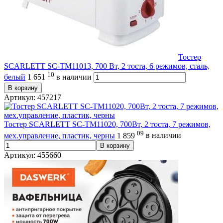
Тостер
SCARLETT SC-TM11013, 700 Вт, 2 тоста, 6 режимов, сталь,
10
белый
1 651
в наличии
В корзину
Артикул: 457217
Тостер SCARLETT SC-TM11020, 700Вт, 2 тоста, 7 режимов,
09
мех.управление, пластик, черны
1 859
в наличии
В корзину
Артикул: 455660