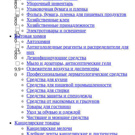
8
Уборочный инвентарь
0
0
Упаковочная бумага и пленка
Фольга, бумага, пленка для пищевых продуктов
30
9
Хозяйственные клеи
0
0
Хозяйственные принадлежности
Электротовары и освещение
31
9.2
Бытовая химия
0
0
Автохимия
Антигололедные реагенты и распределители для
33
9.5
них
0
0
Дезинфицирующие средства
Мыло и дозаторы, антисептические гели
Освежители воздуха и диспенсеры
9.9
Профессиональные дерматологические средства
0
Средства для кухни
Средства для пищевой промышленности
Средства для стирки
Средства защиты и спецодежда
Средства от насекомых и грызунов
Товары для гостиниц
Уход за обувью и одеждой
Чистящие и моющие средства
Канцелярские товары
Канцелярские мелочи
Клейкие ленты канцелярские и диспенсеры