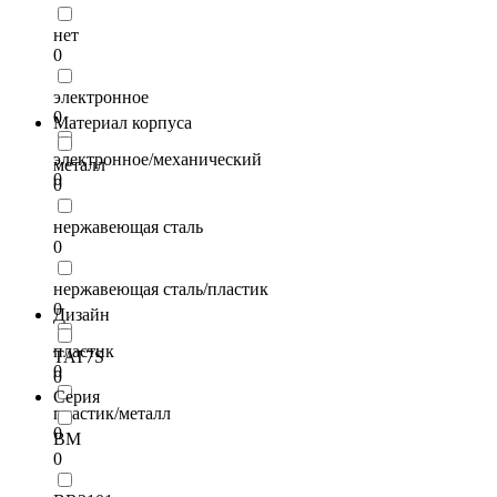
нет
0
электронное
0
Материал корпуса
электронное/механический
металл
0
0
нержавеющая сталь
0
нержавеющая сталь/пластик
0
Дизайн
пластик
TAT7S
0
0
Серия
пластик/металл
0
BM
0