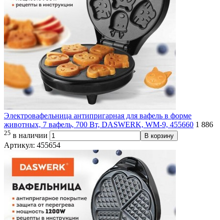
Электровафельница антипригарная для вафель в форме
животных, 7 вафель, 700 Вт, DASWERK, WM-9, 455660
1 886
25
в наличии
В корзину
Артикул: 455654