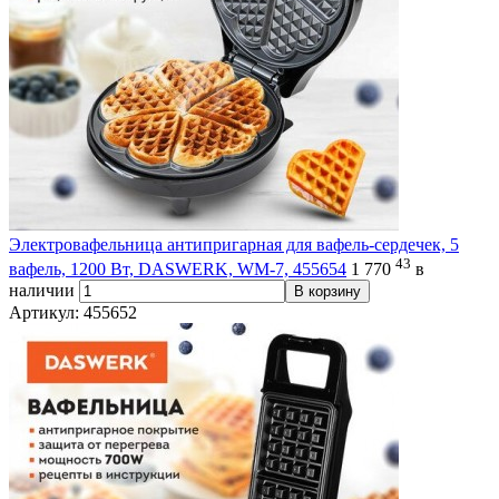
Электровафельница антипригарная для вафель-сердечек, 5
43
вафель, 1200 Вт, DASWERK, WM-7, 455654
1 770
в
наличии
В корзину
Артикул: 455652