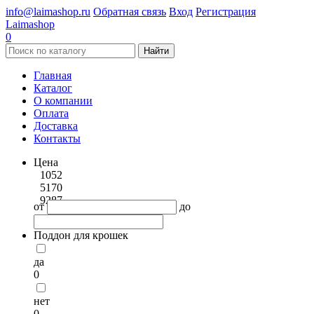
info@laimashop.ru
Обратная связь
Вход
Регистрация
Laimashop
0
Найти
Главная
Каталог
О компании
Оплата
Доставка
Контакты
Цена
1052
5170
9287
от
до
Поддон для крошек
да
0
нет
0