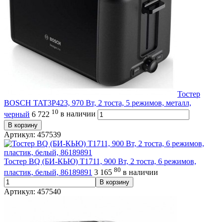
Тостер
BOSCH TAT3P423, 970 Вт, 2 тоста, 5 режимов, металл,
10
черный
6 722
в наличии
В корзину
Артикул: 457539
Тостер BQ (БИ-КЬЮ) T1711, 900 Вт, 2 тоста, 6 режимов,
80
пластик, белый, 86189891
3 165
в наличии
В корзину
Артикул: 457540