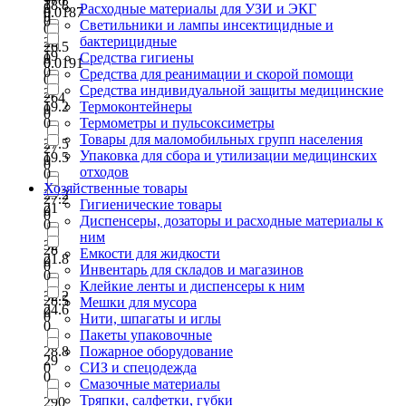
970
18.8
0
Расходные материалы для УЗИ и ЭКГ
0.0187
0
0
0
Светильники и лампы инсектицидные и
0
бактерицидные
26
26.5
19
Средства гигиены
0
0.0191
0
0
Средства для реанимации и скорой помощи
0
Средства индивидуальной защиты медицинские
27
264
19.2
Термоконтейнеры
0
0
0
Термометры и пульсоксиметры
Товары для маломобильных групп населения
27.5
27
Упаковка для сбора и утилизации медицинских
19.5
0
0
отходов
0
Хозяйственные товары
29.2
27.2
Гигиенические товары
21
0
0
Диспенсеры, дозаторы и расходные материалы к
0
ним
32
28
Емкости для жидкости
21.8
0
0
Инвентарь для складов и магазинов
0
Клейкие ленты и диспенсеры к ним
32.2
28.5
Мешки для мусора
24.6
0
0
Нити, шпагаты и иглы
0
Пакеты упаковочные
28.8
Пожарное оборудование
29
0
СИЗ и спецодежда
0
Смазочные материалы
Тряпки, салфетки, губки
290