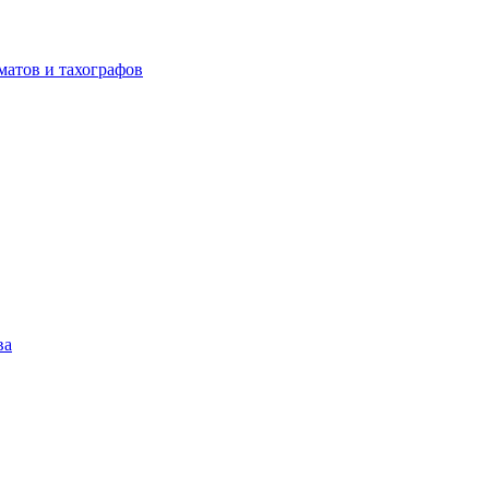
матов и тахографов
ва