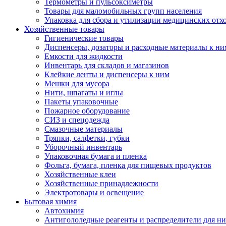
Термометры и пульсоксиметры
Товары для маломобильных групп населения
Упаковка для сбора и утилизации медицинских отх
Хозяйственные товары
Гигиенические товары
Диспенсеры, дозаторы и расходные материалы к ни
Емкости для жидкости
Инвентарь для складов и магазинов
Клейкие ленты и диспенсеры к ним
Мешки для мусора
Нити, шпагаты и иглы
Пакеты упаковочные
Пожарное оборудование
СИЗ и спецодежда
Смазочные материалы
Тряпки, салфетки, губки
Уборочный инвентарь
Упаковочная бумага и пленка
Фольга, бумага, пленка для пищевых продуктов
Хозяйственные клеи
Хозяйственные принадлежности
Электротовары и освещение
Бытовая химия
Автохимия
Антигололедные реагенты и распределители для н