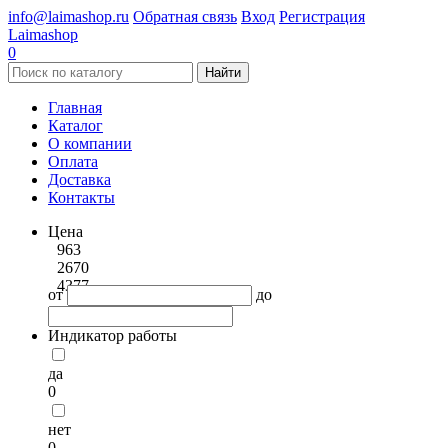
info@laimashop.ru
Обратная связь
Вход
Регистрация
Laimashop
0
Найти
Главная
Каталог
О компании
Оплата
Доставка
Контакты
Цена
963
2670
4377
от
до
Индикатор работы
да
0
нет
0