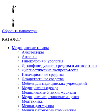
45
3
0
0
6
4
0
0
Сбросить параметры
КАТАЛОГ
Медицинские товары
Алкотестеры
Аптечки
Гинекология и урология
Дезинфицирующие средства и антисептики
Диагностические экспресс-тесты
Инъекционные средства
Лекарственные средства
Мебель для медицинских учреждений
Медицинская одежда
Медицинские бланки, журналы
Медицинские резиновые изделия
Медтехника
Мешки для мусора
Мешки патологоанатомические