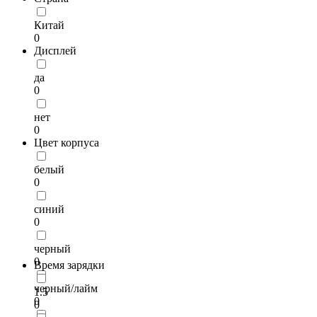
Китай
0
Дисплей
да
0
нет
0
Цвет корпуса
белый
0
синий
0
черный
0
Время зарядки
черный/лайм
1.5
0
0