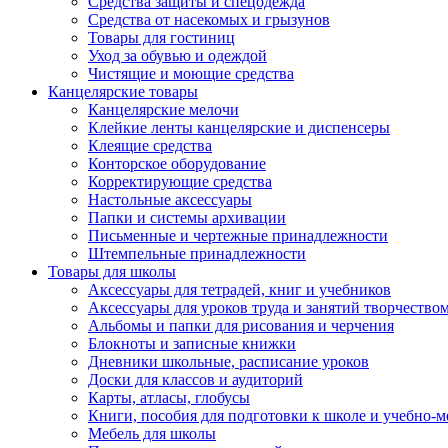
Средства защиты и спецодежда
Средства от насекомых и грызунов
Товары для гостиниц
Уход за обувью и одеждой
Чистящие и моющие средства
Канцелярские товары
Канцелярские мелочи
Клейкие ленты канцелярские и диспенсеры
Клеящие средства
Конторское оборудование
Корректирующие средства
Настольные аксессуары
Папки и системы архивации
Письменные и чертежные принадлежности
Штемпельные принадлежности
Товары для школы
Аксессуары для тетрадей, книг и учебников
Аксессуары для уроков труда и занятий творчество
Альбомы и папки для рисования и черчения
Блокноты и записные книжки
Дневники школьные, расписание уроков
Доски для классов и аудиторий
Карты, атласы, глобусы
Книги, пособия для подготовки к школе и учебно-м
Мебель для школы