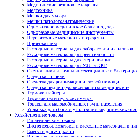
Медицинские резиновые изделия
Медтехника
Мешки для мусора
Мешки патологоанатомические
Одноразовое медицинское белье и одежда
Одноразовые медицинские инструменты
Перевязочные материалы и средства
Презервативы
Расходные материалы для лаборатории и анализов
Расходные материалы для рентгенологии
Расходные материалы для стерилизации
Расходные материалы для УЗИ и ЭКГ
Светильники и лампы инсектицидные и бактерици
Средства гигиены
Средства для реанимации и скорой помощи
Средства индивидуальной защиты медицинские
Термоконтейнеры
Термометры и пульсоксиметры
Товары для маломобильных групп населения
Упаковка для сбора и утилизации медицинских отх
Хозяйственные товары
Гигиенические товары
Диспенсеры, дозаторы и расходные материалы к ни
Емкости для жидкости
Инвентарь для складов и магазинов