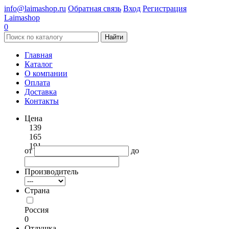
info@laimashop.ru
Обратная связь
Вход
Регистрация
Laimashop
0
Найти
Главная
Каталог
О компании
Оплата
Доставка
Контакты
Цена
139
165
191
от
до
Производитель
Страна
Россия
0
Отдушка