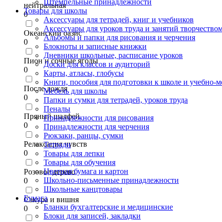
Штемпельные принадлежности
нейтральная
Товары для школы
0
Аксессуары для тетрадей, книг и учебников
Аксессуары для уроков труда и занятий творчество
Океанский оазис
Альбомы и папки для рисования и черчения
0
Блокноты и записные книжки
Дневники школьные, расписание уроков
Пион и сочные ягоды
Доски для классов и аудиторий
0
Карты, атласы, глобусы
Книги, пособия для подготовки к школе и учебно-м
После дождя
Мебель для школы
0
Папки и сумки для тетрадей, уроков труда
Пеналы
Пряный шалфей
Принадлежности для рисования
0
Принадлежности для черчения
Рюкзаки, ранцы, сумки
Релаксация чувств
Тетради
0
Товары для лепки
Товары для обучения
Цветная бумага и картон
Розовое дерево
Школьно-письменные принадлежности
0
Школьные канцтовары
Бумага
Сакура и вишня
Бланки бухгалтерские и медицинские
0
Блоки для записей, закладки