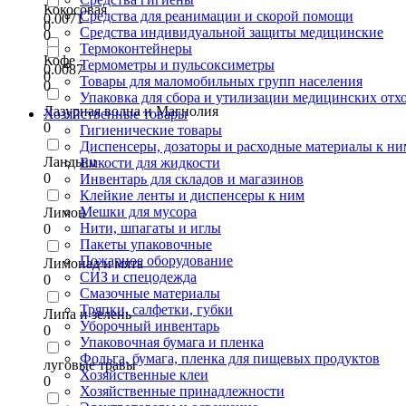
Кокосовая
Средства для реанимации и скорой помощи
0.0071
0
Средства индивидуальной защиты медицинские
0
Термоконтейнеры
Кофе
Термометры и пульсоксиметры
0.0087
0
Товары для маломобильных групп населения
0
Упаковка для сбора и утилизации медицинских отх
Лазурная волна и Магнолия
Хозяйственные товары
0
Гигиенические товары
Диспенсеры, дозаторы и расходные материалы к ни
Ландыш
Емкости для жидкости
0
Инвентарь для складов и магазинов
Клейкие ленты и диспенсеры к ним
Мешки для мусора
Лимон
Нити, шпагаты и иглы
0
Пакеты упаковочные
Пожарное оборудование
Лимонад и мята
СИЗ и спецодежда
0
Смазочные материалы
Тряпки, салфетки, губки
Липа и зелень
Уборочный инвентарь
0
Упаковочная бумага и пленка
Фольга, бумага, пленка для пищевых продуктов
луговые травы
Хозяйственные клеи
0
Хозяйственные принадлежности