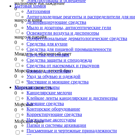
Электротовары и освещение
малиновое наслаждение
Бытовая химия
0
Автохимия
Антигололедные реагенты и распределители для н
манго и киви
Дезинфицирующие средства
0
Мыло и дозаторы, антисептические гели
Освежители воздуха и диспенсеры
манго и папайя
Профессиональные дерматологические средства
0
Средства для кухни
Средства для пищевой промышленности
Миндаль и яблоневый цвет
Средства для стирки
0
Средства защиты и спецодежда
Средства от насекомых и грызунов
Морская волна, легкий бриз
Товары для гостиниц
0
Уход за обувью и одеждой
Чистящие и моющие средства
Канцелярские товары
Морская свежесть
Канцелярские мелочи
0
Клейкие ленты канцелярские и диспенсеры
Клеящие средства
Морской
Конторское оборудование
0
Корректирующие средства
Настольные аксессуары
Морской бриз
Папки и системы архивации
0
Письменные и чертежные принадлежности