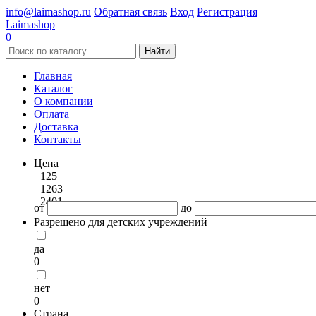
info@laimashop.ru
Обратная связь
Вход
Регистрация
Laimashop
0
Найти
Главная
Каталог
О компании
Оплата
Доставка
Контакты
Цена
125
1263
2401
от
до
Разрешено для детских учреждений
да
0
нет
0
Страна