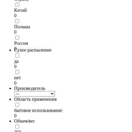
Китай
0
Польша
0
Россия
0
Сухое распыление
да
0
нет
0
Производитель
Область применения
бытовое использование
0
Объем/вес