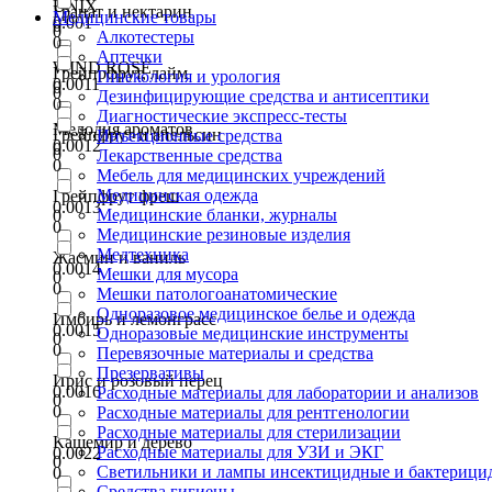
UNIX
Гранат и нектарин
Медицинские товары
0.001
0
0
Алкотестеры
0
Аптечки
WIND ROSE
Грейпрфрут, лайм
Гинекология и урология
0.0011
0
0
Дезинфицирующие средства и антисептики
0
Диагностические экспресс-тесты
Мелодия ароматов
Грейпфрут и апельсин
Инъекционные средства
0.0012
0
0
Лекарственные средства
0
Мебель для медицинских учреждений
Медицинская одежда
Грейпфрут фреш
0.0013
Медицинские бланки, журналы
0
0
Медицинские резиновые изделия
Медтехника
Жасмин и ваниль
0.0014
Мешки для мусора
0
0
Мешки патологоанатомические
Одноразовое медицинское белье и одежда
Имбирь и лемонграсс
0.0015
Одноразовые медицинские инструменты
0
0
Перевязочные материалы и средства
Презервативы
Ирис и розовый перец
0.0016
Расходные материалы для лаборатории и анализов
0
0
Расходные материалы для рентгенологии
Расходные материалы для стерилизации
Кашемир и дерево
Расходные материалы для УЗИ и ЭКГ
0.0022
0
Светильники и лампы инсектицидные и бактерици
0
Средства гигиены