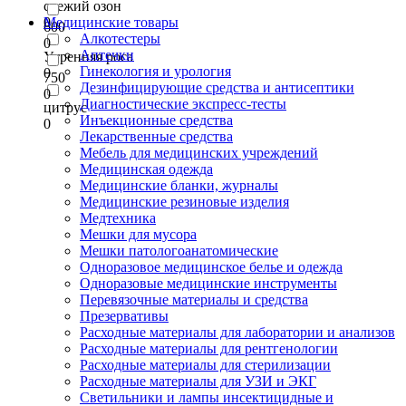
свежий озон
0
Медицинские товары
600
Алкотестеры
0
Аптечки
Утренняя роса
Гинекология и урология
0
750
Дезинфицирующие средства и антисептики
0
Диагностические экспресс-тесты
цитрус
Инъекционные средства
0
Лекарственные средства
Мебель для медицинских учреждений
Медицинская одежда
Медицинские бланки, журналы
Медицинские резиновые изделия
Медтехника
Мешки для мусора
Мешки патологоанатомические
Одноразовое медицинское белье и одежда
Одноразовые медицинские инструменты
Перевязочные материалы и средства
Презервативы
Расходные материалы для лаборатории и анализов
Расходные материалы для рентгенологии
Расходные материалы для стерилизации
Расходные материалы для УЗИ и ЭКГ
Светильники и лампы инсектицидные и