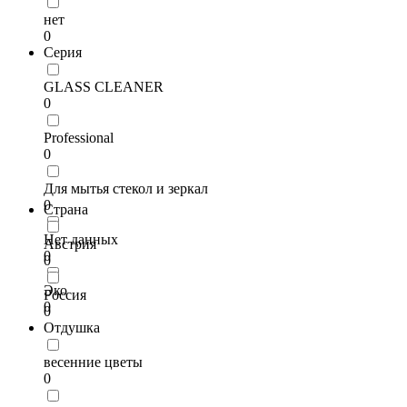
нет
0
Серия
GLASS CLEANER
0
Professional
0
Для мытья стекол и зеркал
0
Страна
Нет данных
Австрия
0
0
Эко
Россия
0
0
Отдушка
весенние цветы
0