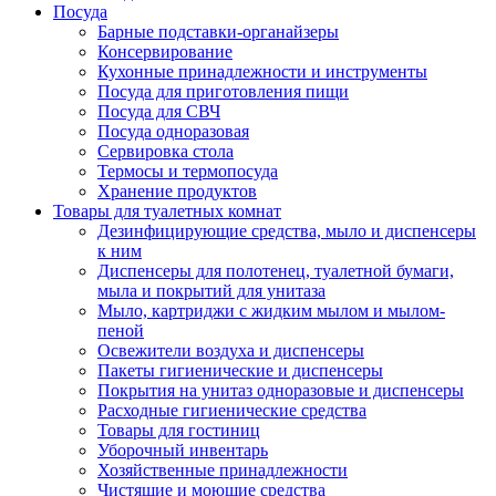
Посуда
Барные подставки-органайзеры
Консервирование
Кухонные принадлежности и инструменты
Посуда для приготовления пищи
Посуда для СВЧ
Посуда одноразовая
Сервировка стола
Термосы и термопосуда
Хранение продуктов
Товары для туалетных комнат
Дезинфицирующие средства, мыло и диспенсеры
к ним
Диспенсеры для полотенец, туалетной бумаги,
мыла и покрытий для унитаза
Мыло, картриджи с жидким мылом и мылом-
пеной
Освежители воздуха и диспенсеры
Пакеты гигиенические и диспенсеры
Покрытия на унитаз одноразовые и диспенсеры
Расходные гигиенические средства
Товары для гостиниц
Уборочный инвентарь
Хозяйственные принадлежности
Чистящие и моющие средства